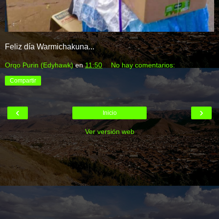
Feliz día Warmichakuna...
Orqo Purin (Edyhawk)
en
11:50
No hay comentarios:
Compartir
‹
›
Inicio
Ver versión web