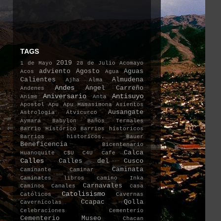
TAGS
2019
1 de Mayo
28 de Julio
Acomayo
adviento
Agosto
Aguas
Acos
Agua
Calientes
Almudena
Ajha
Alma
Andes
Angel Carreño
Andenes
Aniversario
Antisuyo
Anime
Anta
Apostol
Apu
Apu Mamasimona
Asientos
Ausangate
Astrologia
Atvicurco
Aymara
Babylon
Baños Termales
Barrio Histórico
Barrios historicos
Barrios historicos.
Bauer
Beneficencia
Bicentenario
Calca
Huanoquite
C$U
C4U
Cafe
Calles
Calles del Cusco
Caminata
Caminante
Caminar
Caminates libros
camino Inka
Carnavales
Caminos
Canales
casa
Catolisismo
Católicos
Cavernas
Ccapac Qolla
Cavernícolas
Celebraciones
Cementerio
Cementerio Museo
Chacan