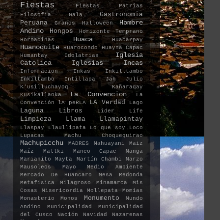
Fiestas
Fiestas Patrias
Gastronomia
Filosofía
Gala
Hombre
Peruana
Granos
Halloween
Andino
Hongos
Horizonte Temprano
Huaca
Hornacinas
Huacarpay
Huanoquite
Huarocondo
Huayna Capac
Iglesia
Humantay
Idolatrias
Catolica
Iglesias
Incas
Informacion
Inkas
Inkilltambo
Inkiltambo
Intillapa
Jah
Julio
K'usilluchayoq
Kañaraqay
La Convencion
Kusikallanka
La
LA Verdad
Convención
lA peRLA
Lago
Laguna
Libros
Lider
Life
Limpieza
Llama
Llamapintay
Llaspay
Llaullipata
Lo que soy
Loco
Lupacas
Machu Choquequirao
Machupicchu
MADRES
Mahuayani
Maiz
Maíz
Mallki
Manco Capac
Manga
Marianito Mayta
Martín Chambi
Marzo
Mausoleos
Mayo
Medio Ambiente
Mercado De Huancaro
Mesa Redonda
Metafísica
Milagroso
Minamarca
Mis
Cosas
Misericordia
Mollepata
Momias
Monumento
Monasterio
Monos
Mundo
Andino
Municipalidad
Municipalidad
del Cusco
Nación
Navidad
Nazarenas