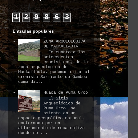
1
2
9
8
6
3
Entradas populares
ZONA ARQUEOLÓGICA
DE MAUKALLAQTA
En cuanto a los
antecedentes
cronísticos, de la
zona arqueológica de
Maukallaqta, podemos citar al
cronista Sarmiento de Gamboa
como dic...
Huaca de Puma Orco
El Sitio
Arqueológico de
Puma Orco se
asienta en un
espacio geográfico natural,
conformado por un
afloramiento de roca caliza
donde se ...