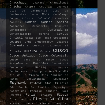
Chacchado
Chakana
Champiñones
Chicha
Chopra
Chullpas
Chuncal
Club de Caminantes
Club de
Coca
Caminantes Cusco
Cocalmayo
Cocha
Colonia
Colonial
Comadres
Comida
Comida Andina
Cometas
Compadres
Concierto
Concurso
Contradanza
Conectados
Corpus
Conversatorio
corona
Christi
Cosas que Pasan
COstumbre
COVID19
Cruz
CruzVelacuy
Cuadros
Cuarentena
Cuentos
Cuidemos el
Cusco
Cultura
Planeta
Cursos
Cusco Antiguo
Cusco Colonial.
Cusco para el mundo
Cusco
Cusco4us
Precolombino
CuscoForUS
Danzaq
Custodia
Danzas
Decimotercer Discípulo
Desfile
dIA
Día de la Tierra
Dios
Domingo de
Ramos
EcoCaminata
Educación
Edyhawk
Edyhawk Blog
Eiichiro
Oda
Emeth
En Familia
Equenique
Esmeraldas
EsSalud
Familia Mora
Feria
Fiesta
Febrero
Feriados
Fiesta Catolica
Fiesta Andina
Fiesta Inca
Fiesta Popular