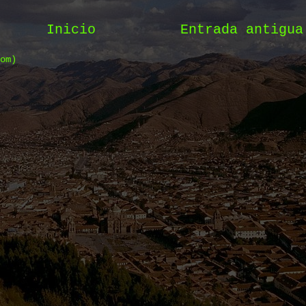
Inicio
Entrada antigua
om)