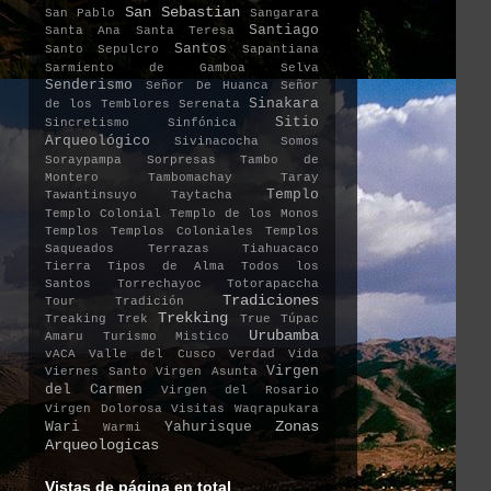
San Sebastian
San Pablo
Sangarara
Santiago
Santa Ana
Santa Teresa
Santos
Santo Sepulcro
Sapantiana
Sarmiento de Gamboa
Selva
Senderismo
Señor De Huanca
Señor
Sinakara
de los Temblores
Serenata
Sitio
Sincretismo
Sinfónica
Arqueológico
Sivinacocha
Somos
Soraypampa
Sorpresas
Tambo de
Montero
Tambomachay
Taray
Templo
Tawantinsuyo
Taytacha
Templo Colonial
Templo de los Monos
Templos
Templos Coloniales
Templos
Saqueados
Terrazas
Tiahuacaco
Tierra
Tipos de Alma
Todos los
Santos
Torrechayoc
Totorapaccha
Tradiciones
Tour
Tradición
Trekking
Treaking
Trek
True
Túpac
Urubamba
Amaru
Turismo Mistico
vACA
Valle del Cusco
Verdad
Vida
Virgen
Viernes Santo
Virgen Asunta
del Carmen
Virgen del Rosario
Virgen Dolorosa
Visitas
Waqrapukara
Zonas
Wari
Yahurisque
Warmi
Arqueologicas
Vistas de página en total