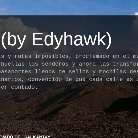
 (by Edyhawk)
as y rutas imposibles, proclamado en el m
 huellas los senderos y ahora las transfo
pasaportes llenos de sellos y mochilas de
inarios, convencido de que cada calle es 
ser contado.
EVADO DEL SALKANTAY